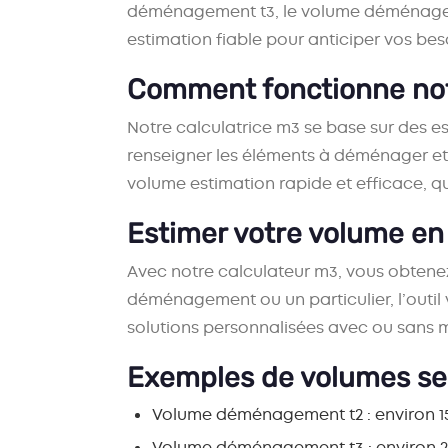
déménagement t3
, le
volume déménage
estimation fiable pour anticiper vos bes
Comment fonctionne notr
Notre
calculatrice m3
se base sur des e
renseigner les éléments à déménager et 
volume estimation
rapide et efficace, 
Estimer votre volume en
Avec notre
calculateur m3
, vous obtene
déménagement
ou un particulier, l’ou
solutions personnalisées avec ou sans
m
Exemples de volumes sel
Volume déménagement t2
: environ 1
Volume déménagement t3
: environ 