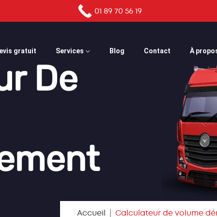
01 89 70 56 19
evis gratuit
Services
Blog
Contact
À propo
ur De
ement
Accueil
Calculateur de volume 