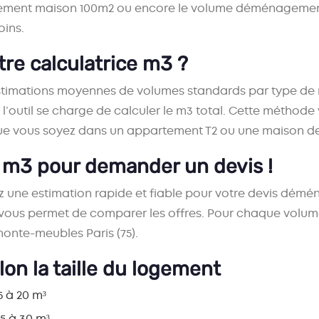
ment maison 100m2
ou encore le
volume déménagemen
oins.
e calculatrice m3 ?
stimations moyennes de volumes standards par type de m
l’outil se charge de
calculer le m3
total. Cette méthode
que vous soyez dans un appartement T2 ou une maison de
 m3 pour demander un devis !
z une estimation rapide et fiable pour votre
devis démé
til vous permet de comparer les offres. Pour chaque vol
onte-meubles Paris (75)
.
on la taille du logement
5 à 20 m³
25 à 30 m³