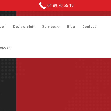
01 89 70 56 19
ueil
Devis gratuit
Services
Blog
Contact
ropos
t