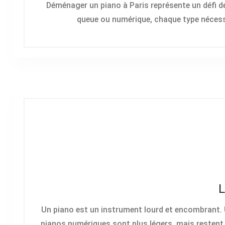
Déménager un piano à Paris représente un défi de t
queue ou numérique, chaque type nécessit
L
Un piano est un instrument lourd et encombrant. U
pianos numériques sont plus légers, mais restent 